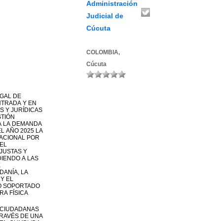
Administración
Judicial de
Cúcuta
COLOMBIA,
Cúcuta
EGAL DE
NTRADA Y EN
 Y JURÍDICAS
STIÓN
A LA DEMANDA
EL AÑO 2025 LA
NACIONAL POR
EL
JUSTAS Y
IENDO A LAS
E
DANÍA, LA
Y EL
LO SOPORTADO
A FÍSICA
 CIUDADANAS
TRAVÉS DE UNA