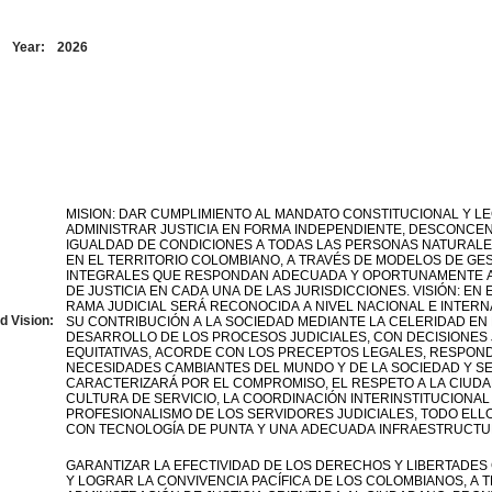
Year:
2026
MISION: DAR CUMPLIMIENTO AL MANDATO CONSTITUCIONAL Y L
ADMINISTRAR JUSTICIA EN FORMA INDEPENDIENTE, DESCONCE
IGUALDAD DE CONDICIONES A TODAS LAS PERSONAS NATURALES
EN EL TERRITORIO COLOMBIANO, A TRAVÉS DE MODELOS DE GE
INTEGRALES QUE RESPONDAN ADECUADA Y OPORTUNAMENTE 
DE JUSTICIA EN CADA UNA DE LAS JURISDICCIONES. VISIÓN: EN 
RAMA JUDICIAL SERÁ RECONOCIDA A NIVEL NACIONAL E INTER
d Vision:
SU CONTRIBUCIÓN A LA SOCIEDAD MEDIANTE LA CELERIDAD EN 
DESARROLLO DE LOS PROCESOS JUDICIALES, CON DECISIONES 
EQUITATIVAS, ACORDE CON LOS PRECEPTOS LEGALES, RESPOND
NECESIDADES CAMBIANTES DEL MUNDO Y DE LA SOCIEDAD Y S
CARACTERIZARÁ POR EL COMPROMISO, EL RESPETO A LA CIUDA
CULTURA DE SERVICIO, LA COORDINACIÓN INTERINSTITUCIONAL 
PROFESIONALISMO DE LOS SERVIDORES JUDICIALES, TODO EL
CON TECNOLOGÍA DE PUNTA Y UNA ADECUADA INFRAESTRUCTUR
GARANTIZAR LA EFECTIVIDAD DE LOS DERECHOS Y LIBERTADES
Y LOGRAR LA CONVIVENCIA PACÍFICA DE LOS COLOMBIANOS, A 