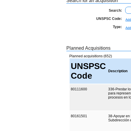
Search for an acquisition
Search:
UNSPSC Code:
Add
Type:
Add
Planned Acquisitions
Planned acquisitions (652)
UNSPSC
Description
Code
80111600
336-Prestar l
para represent
procesos en l
80161501
38-Apoyar en l
Subdirección 