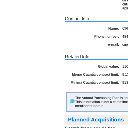
de 
crí
apl
Contact Info
Name:
CI
Phone number:
48
e-mail:
cgo
Related Info
Global value:
110
Menor Cuantía contract limit:
9,1
Mínima Cuantía contract limit:
913
The Annual Purchasing Plan is an 
This information is not a commitme
mentioned therein.
Planned Acquisitions