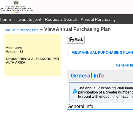
Home
I want to join!
Requests Search
Annual Purchasing Plan Pub
View Annual Purchasing Plan
➙
Annual Purchasing Plan
Back
Year: 2020
Version: 38
VIEW ANNUAL PURCHASING PLAN
Creator: DIEGO ALEJANDRO PER
ALTA ARIZA
General In
General Info
The Annual Purchasing Plan main go
participation of a greater number o
to count with enough information t
General Info