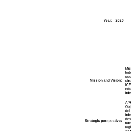
Year:
2020
Mis
tod
que
Mission and Vision:
ofr
ICF
edu
int
AP
Obj
del
Ini
des
Strategic perspective:
tal
log