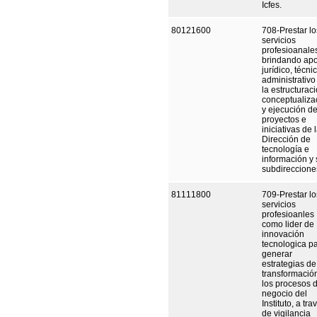
Icfes.
80121600
708-Prestar lo
servicios
profesioanale
brindando ap
jurídico, técni
administrativo
la estructuraci
conceptualiza
y ejecución de
proyectos e
iniciativas de 
Dirección de
tecnología e
información y
subdireccione
81111800
709-Prestar lo
servicios
profesioanles
como lider de
innovación
tecnologica p
generar
estrategias de
transformació
los procesos 
negocio del
Instituto, a tra
de vigilancia