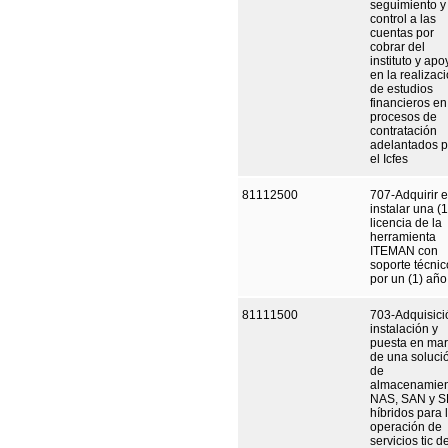
seguimiento y
control a las
cuentas por
cobrar del
instituto y apo
en la realizac
de estudios
financieros en
procesos de
contratación
adelantados p
el Icfes
81112500
707-Adquirir e
instalar una (1
licencia de la
herramienta
ITEMAN con
soporte técnic
por un (1) año
81111500
703-Adquisici
instalación y
puesta en ma
de una soluci
de
almacenamien
NAS, SAN y 
híbridos para 
operación de
servicios tic d