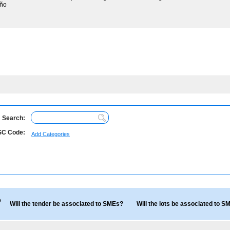
iño
Search:
C Code:
Add Categories
e
Will the tender be associated to SMEs?
Will the lots be associated to 