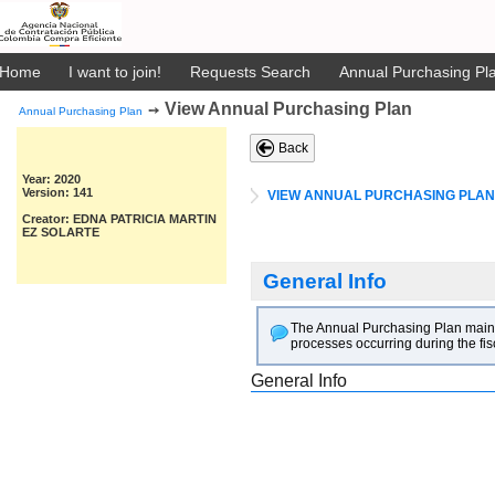
Home
I want to join!
Requests Search
Annual Purchasing Pla
View Annual Purchasing Plan
➙
Annual Purchasing Plan
Back
Year: 2020
Version: 141
VIEW ANNUAL PURCHASING PLAN
Creator: EDNA PATRICIA MARTIN
EZ SOLARTE
General Info
The Annual Purchasing Plan main goa
processes occurring during the fis
General Info