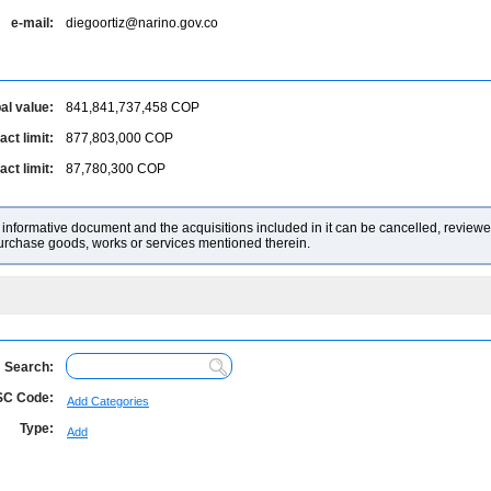
e-mail:
diegoortiz@narino.gov.co
al value:
841,841,737,458
COP
ct limit:
877,803,000
COP
ct limit:
87,780,300
COP
nformative document and the acquisitions included in it can be cancelled, reviewed
purchase goods, works or services mentioned therein.
Search:
C Code:
Add Categories
Type:
Add