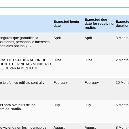
Expected due
Expected begin
Expect
date for receiving
date
duratio
replies
seguros que garantice la
April
April
8
Month(
s bienes, personas, e intereses
imoniales por los
(...)
AS DE ESTABILIZACIÓN DE
June
June
2
Month(
UENTE EL PINDAL - MUNICIPIO
EL DEPARTAMENTO DE
 telefonico edificio central y
February
February
10
Mont
et para pvd plus de los
July
July
5
Month(
nto de Nariño.
de vivienda en los mucnicipios
August
August
8
Month(