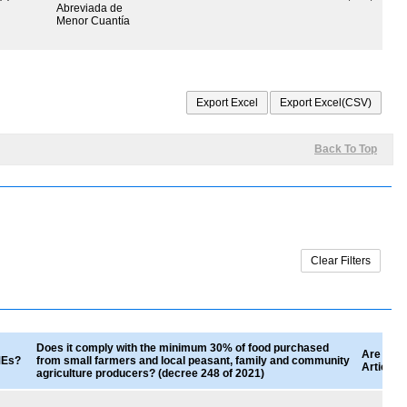
Abreviada de
Menor Cuantía
Back To Top
Does it comply with the minimum 30% of food purchased
Are good
SMEs?
from small farmers and local peasant, family and community
Article 
agriculture producers? (decree 248 of 2021)