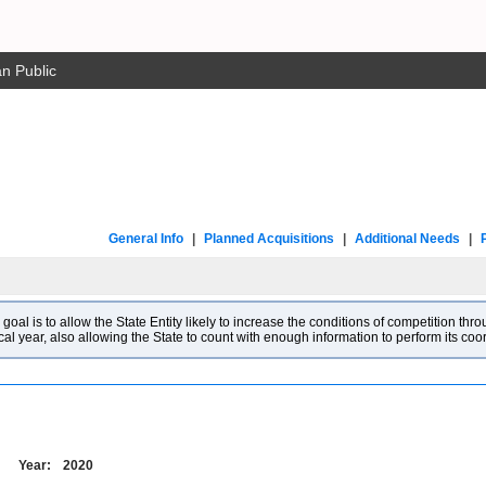
n Public
General Info
|
Planned Acquisitions
|
Additional Needs
|
l is to allow the State Entity likely to increase the conditions of competition throu
cal year, also allowing the State to count with enough information to perform its co
Year:
2020