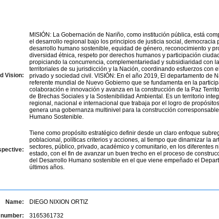
MISIÓN: La Gobernación de Nariño, como institución pública, está co
el desarrollo regional bajo los principios de justicia social, democracia p
desarrollo humano sostenible, equidad de género, reconocimiento y pro
diversidad étnica, respeto por derechos humanos y participación ciuda
propiciando la concurrencia, complementariedad y subsidiaridad con l
territoriales de su jurisdicción y la Nación, coordinando esfuerzos con e
d Vision:
privado y sociedad civil. VISIÓN: En el año 2019, El departamento de N
referente mundial de Nuevo Gobierno que se fundamenta en la particip
colaboración e innovación y avanza en la construcción de la Paz Territor
de Brechas Sociales y la Sostenibilidad Ambiental. Es un territorio inte
regional, nacional e internacional que trabaja por el logro de propósit
genera una gobernanza multinivel para la construcción corresponsabl
Humano Sostenible.
Tiene como propósito estratégico definir desde un claro enfoque subre
poblacional, políticas criterios y acciones, al tiempo que dinamizar la ar
sectores, público, privado, académico y comunitario, en los diferentes n
spective:
estado, con el fin de avanzar un buen trecho en el proceso de construcc
del Desarrollo Humano sostenible en el que viene empeñado el Depar
últimos años.
Name:
DIEGO NIXION ORTIZ
 number:
3165361732