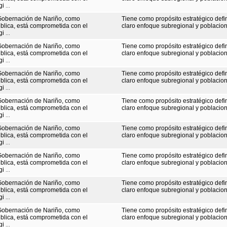
gi
...
Gobernación de Nariño, como
Tiene como propósito estratégico defi
ública, está comprometida con el
claro enfoque subregional y poblaciona
gi
...
Gobernación de Nariño, como
Tiene como propósito estratégico defi
ública, está comprometida con el
claro enfoque subregional y poblaciona
gi
...
Gobernación de Nariño, como
Tiene como propósito estratégico defi
ública, está comprometida con el
claro enfoque subregional y poblaciona
gi
...
Gobernación de Nariño, como
Tiene como propósito estratégico defi
ública, está comprometida con el
claro enfoque subregional y poblaciona
gi
...
Gobernación de Nariño, como
Tiene como propósito estratégico defi
ública, está comprometida con el
claro enfoque subregional y poblaciona
gi
...
Gobernación de Nariño, como
Tiene como propósito estratégico defi
ública, está comprometida con el
claro enfoque subregional y poblaciona
gi
...
Gobernación de Nariño, como
Tiene como propósito estratégico defi
ública, está comprometida con el
claro enfoque subregional y poblaciona
gi
...
Gobernación de Nariño, como
Tiene como propósito estratégico defi
ública, está comprometida con el
claro enfoque subregional y poblaciona
gi
...