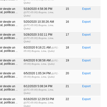
Quito)
nir desde un
5/19/2020 4:58:36 PM
15
Export
l, políticas
...
((UTC-05:00) Bogota, Lima,
Quito)
nir desde un
5/20/2020 10:30:26 AM
16
Export
l, políticas
...
((UTC-05:00) Bogota, Lima,
Quito)
nir desde un
5/28/2020 3:02:11 PM
17
Export
l, políticas
...
((UTC-05:00) Bogota, Lima,
Quito)
nir desde un
6/2/2020 9:16:21 AM
18
Export
((UTC-
l, políticas
...
05:00) Bogota, Lima, Quito)
nir desde un
6/4/2020 9:38:58 AM
19
Export
((UTC-
l, políticas
...
05:00) Bogota, Lima, Quito)
nir desde un
6/5/2020 1:05:34 PM
20
Export
((UTC-
l, políticas
...
05:00) Bogota, Lima, Quito)
nir desde un
6/12/2020 5:08:34 PM
21
Export
l, políticas
...
((UTC-05:00) Bogota, Lima,
Quito)
nir desde un
6/16/2020 12:29:53 PM
22
Export
l, políticas
...
((UTC-05:00) Bogota, Lima,
Quito)