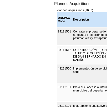
Planned Acquisitions
Planned acquisitions (1633)
UNSPSC
Description
Code
84131501
Contratar el programa de 
adecuada protección de lo
patrimoniales y extrapatr
95111612
CONSTRUCCIÓN DE OBR
TALUD Y DEMOLICIÓN P
DE SAN BERNARDO EN 
NARIÑO
43221500
Implementación de servicio
sede
81112101
Proveer el acceso a intern
municipios del departame
95122101
Mejoramiento cualitativo 