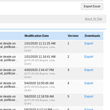
Back To Top
Modification Date
Version
Downloads
nir desde un
1/31/2020 11:11:25 AM
1
Export
l, políticas
...
((UTC-05:00) Bogota, Lima,
Quito)
nir desde un
1/31/2020 11:16:41 AM
2
Export
l, políticas
...
((UTC-05:00) Bogota, Lima,
Quito)
nir desde un
4/30/2020 2:44:47 PM
3
Export
l, políticas
...
((UTC-05:00) Bogota, Lima,
Quito)
nir desde un
5/4/2020 10:50:46 AM
4
Export
l, políticas
...
((UTC-05:00) Bogota, Lima,
Quito)
nir desde un
5/6/2020 12:18:59 AM
5
Export
l, políticas
...
((UTC-05:00) Bogota, Lima,
Quito)
nir desde un
5/6/2020 4:17:14 PM
6
Export
((UTC-