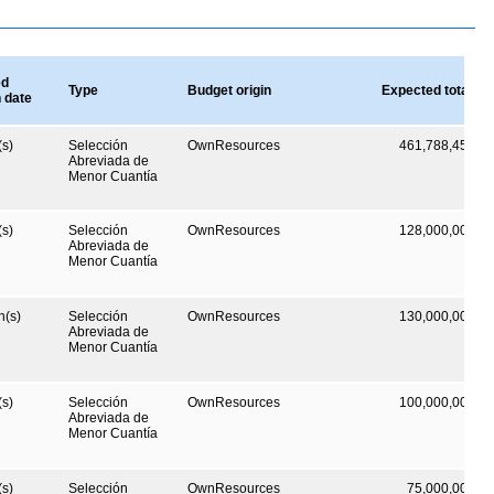
ed
Type
Budget origin
Expected total va
n date
s)
Selección
OwnResources
461,788,452
C
Abreviada de
Menor Cuantía
s)
Selección
OwnResources
128,000,000
C
Abreviada de
Menor Cuantía
h(s)
Selección
OwnResources
130,000,000
C
Abreviada de
Menor Cuantía
s)
Selección
OwnResources
100,000,000
C
Abreviada de
Menor Cuantía
s)
Selección
OwnResources
75,000,000
C