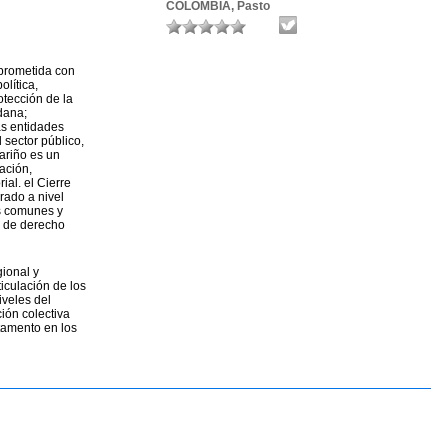
COLOMBIA, Pasto
mprometida con
olítica,
tección de la
dana;
as entidades
l sector público,
ariño es un
ación,
ial. el Cierre
grado a nivel
os comunes y
e de derecho
gional y
ticulación de los
iveles del
ión colectiva
tamento en los