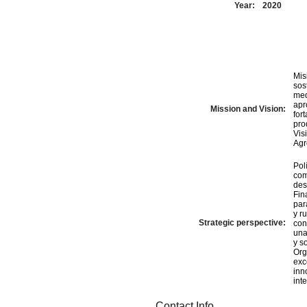
Year:
2020
Mis
sos
med
apr
Mission and Vision:
for
pro
Vis
Agr
Pol
com
des
Fin
par
y rural Generación de Impacto
Strategic perspective:
con
una
y so
Org
exc
innovación y crea
int
Contact Info