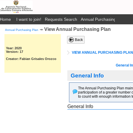
Home
I want to join!
Requests Search
Annual Purchasing Plan Pub
View Annual Purchasing Plan
➙
Annual Purchasing Plan
Back
Year: 2020
Version: 17
VIEW ANNUAL PURCHASING PLAN
Creator: Fabian Grisales Orozco
General In
General Info
The Annual Purchasing Plan main go
participation of a greater number o
to count with enough information t
General Info