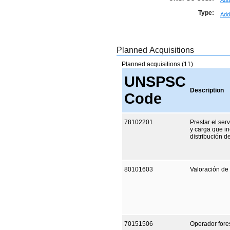
Add
Type:
Add
Planned Acquisitions
Planned acquisitions (11)
UNSPSC
Description
Code
78102201
Prestar el ser
y carga que in
distribución 
80101603
Valoración de 
70151506
Operador fores