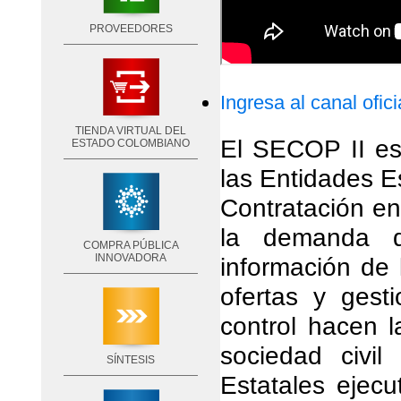
PROVEEDORES
Ingresa al canal ofic
TIENDA VIRTUAL DEL
El SECOP II es 
ESTADO COLOMBIANO
las Entidades E
Contratación e
la demanda de
COMPRA PÚBLICA
INNOVADORA
información de 
ofertas y gest
control hacen l
sociedad civi
SÍNTESIS
Estatales ejecu