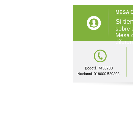
MESA D
Si tie
sobre 
Mesa d
difere
Bogotá: 7456788
Nacional: 018000 520808